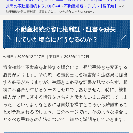
族間の不動産相続トラブルQ&A
不動産相続トラブル【親子編】
»
»
不
動産相続の際に権利証・証書を紛失していた場合にどうなるのか？
不動産相続の際に権利証・証書を紛失
していた場合にどうなるのか？
公開日：
2020年12月17日
｜更新日：
2022年11月7日
遺産相続で不動産を相続する場合には、登記手続きを変更する
必要があります。その際、名義変更に各種書類を法務局に提出
する必要がありますが、手続きに必要な証書が見つからず、相
続に不都合が生じるケースもゼロではありません。特に、被相
続人が財産に関する情報をきちんと伝えないまま急死してしま
った、というようなときには書類を探すところから難儀するこ
とが予想されるでしょう。このページでは、そのような場合に
とるべき手続きの方法について、細かく説明をしていきます。