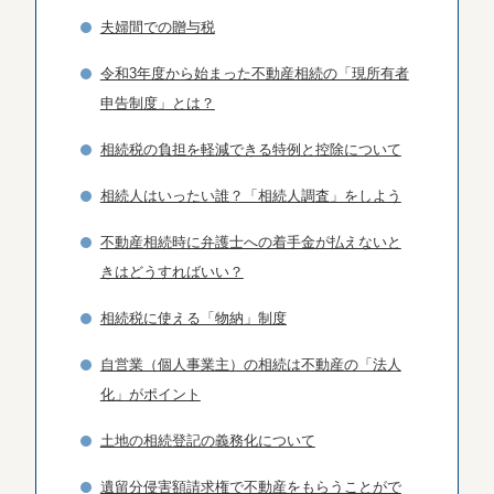
夫婦間での贈与税
令和3年度から始まった不動産相続の「現所有者
申告制度」とは？
相続税の負担を軽減できる特例と控除について
相続人はいったい誰？「相続人調査」をしよう
不動産相続時に弁護士への着手金が払えないと
きはどうすればいい？
相続税に使える「物納」制度
自営業（個人事業主）の相続は不動産の「法人
化」がポイント
土地の相続登記の義務化について
遺留分侵害額請求権で不動産をもらうことがで