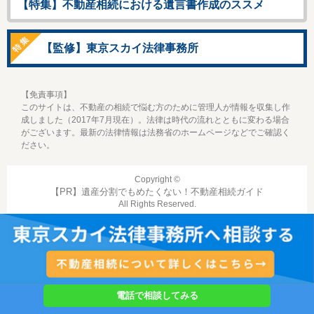
【特集】不動産相続における遺言書作成のススメ
【監修】東京スカイ法律事務所
【免責事項】
このサイトは、不動産の相続で悩む方のために管理人が情報を収集し作
成しました（2017年7月現在）。法律は時代の流れとともに変わる場合
がございます。最新の法律情報は法務省のホームページなどでご確認く
ださい。
Copyright ©
遺産分割でもめたくない！不動産相続ガイド
All Rights Reserved.
電話で相談してみる