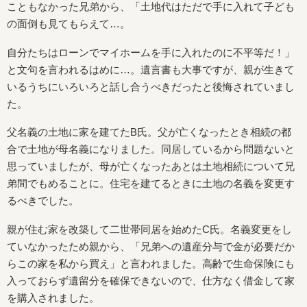
こともなかった兄弟から、「土地代はただで手に入れて子ども
の面倒も見てもらえて…。
自分たちはローンでマイホームを手に入れたのに不平等だ！」
と文句を言われるはめに…。遺言書も大事ですが、親が生きて
いるうちにいろいろと話し合うべきだったと後悔されていまし
た。
父名義の土地に家を建てたB氏。父が亡くなったとき相続の都
合で土地が母名義になりました。同居しているから問題ないと
思っていましたが、母が亡くなったあとは土地相続について兄
弟間でもめることに。住宅を建てるときに土地の名義を変更す
るべきでした。
親が住む家を改築して二世帯同居を始めたC氏。名義変更をし
ていなかったため親から、「兄弟への遺産分与で金が必要だか
らこの家を私から買え」と言われました。高齢で生命保険にも
入っておらず遺留分を確保できないので、仕方なく借金して家
を購入されました。