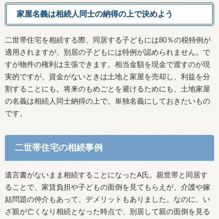
家屋名義は相続人同士の納得の上で決めよう
二世帯住宅を相続する際、同居する子どもには80％の税特例が
適用されますが、別居の子どもには特例が認められません。で
すが物件の権利は主張できます。相当金額を現金で渡すのが現
実的ですが、資金がないときは土地と家屋を売却し、利益を分
割することにも。将来のもめごとを避けるためにも、土地家屋
の名義は相続人同士納得の上で、単独名義にしておきたいもの
です。
二世帯住宅の相続事例
遺言書がないまま相続することになったA氏。親世帯と同居す
ることで、家賃負担や子どもの面倒を見てもらえが、介護や嫁
姑問題の仲介もあって、デメリットもありました。なのに、い
ざ親が亡くなり相続となった時点で、別居して親の面倒を見る